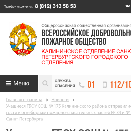
8 (812) 313 58 53
Телефон отделения:
Общероссийская общественная организаци
ВСЕРОССИЙСКОЕ ДОБРОВОЛЬН
ПОЖАРНОЕ ОБЩЕСТВО
КАЛИНИНСКОЕ ОТДЕЛЕНИЕ САНК
ПЕТЕРБУРГСКОГО ГОРОДСКОГО
ОТДЕЛЕНИЯ
СЛУЖБА

Меню


01
112/1

СПАСЕНИЯ
Главная страница
Новости
Учащиеся ГБОУ СОШ № 175 Калининского района отправилис
гости к огнеборцам пожарно-спасательных частей № 34 и № 
Санкт-Петербурга